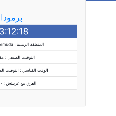
برمودا
3:12:18
المنطقة الزمنية : Atlantic/Bermuda
التوقيت الصيفي : مف
الوقت القياسي : التوقيت ال
الفرق مع غرينتش : -3 ساعة