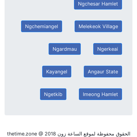
Ngchesar Hamlet
Ngchemiangel
Melekeok Village
Ngardmau
Ngerkeai
Kayangel
Angaur State
Ngetkib
Imeong Hamlet
الحقوق محفوظة لموقع الساعة زون thetime.zone @ 2018