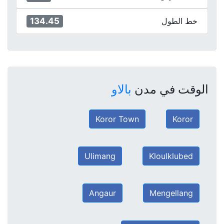
134.45
خط الطول
الوقت في مدن
بالاو
Koror Town
Koror
Ulimang
Kloulklubed
Angaur
Mengellang