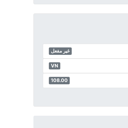
غير مفعل
VN
108.00