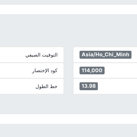
Asia/Ho_Chi_Minh
التوقيت الصيفي
114,000
كود الإختصار
13.98
خط الطول