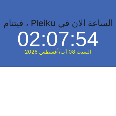
الساعة الان في Pleiku ، فيتنام
02:07:55
السبت 08 آب/أغسطس 2026