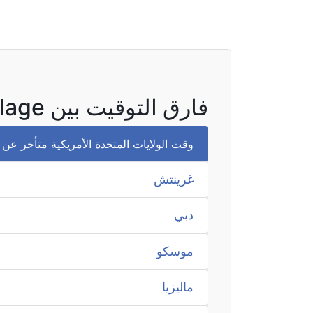
فارق التوقيت بين Agrihan Village والمناطق الأخرى
وقت الولايات المتحدة الأمريكية متأخر عن وقت Agrihan Village بمقدا
غرينتش
دبي
موسكو
ماليزيا