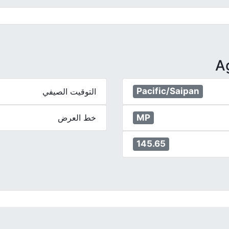
Pacific/Saipan
التوقيت الصيفي
MP
خط العرض
145.65