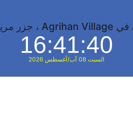
مريانا الشمالية
16:41:41
السبت 08 آب/أغسطس 2026