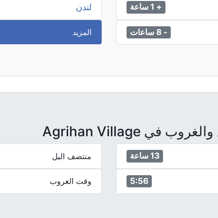
لندن
+ 1 ساعة
المزيد
- 8 ساعات
ي Agrihan Village
13 ساعة
منتصف اليل
5:56
وقت الغروب