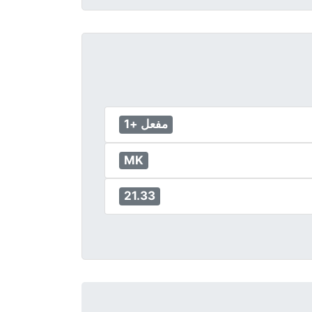
مفعل +1
MK
21.33