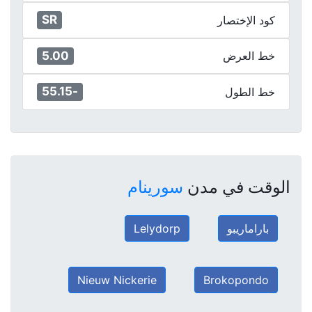
SR
كود الإختصار
5.00
خط العرض
-55.15
خط الطول
الوقت في مدن
سورينام
باراماريبو
Lelydorp
Nieuw Nickerie
Brokopondo