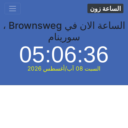
الساعة زون
الساعة الان في Brownsweg ،
سورينام
05:06:37
السبت 08 آب/أغسطس 2026