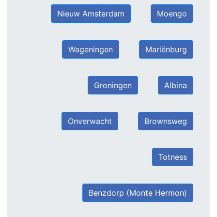
Nieuw Amsterdam
Moengo
Wageningen
Mariënburg
Groningen
Albina
Onverwacht
Brownsweg
Totness
Benzdorp (Monte Hermon)