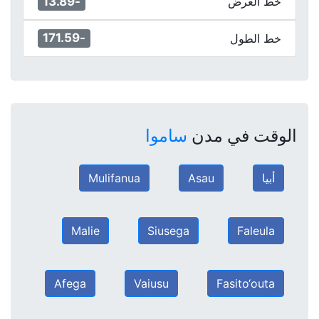
-13.89
خط العرض
-171.59
خط الطول
الوقت في مدن
ساموا
أبيا
Asau
Mulifanua
Malie
Siusega
Faleula
Afega
Vaiusu
Fasito‘outa