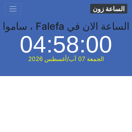
الساعة زون
الساعة الان في Falefa ، ساموا
04:58:00
الجمعة 07 آب/أغسطس 2026