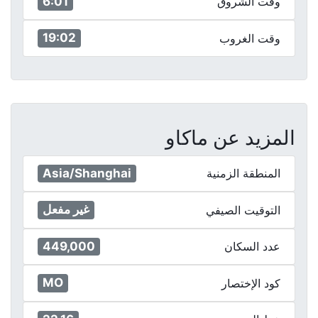
6:01
وقت الشروق
19:02
وقت الغروب
المزيد عن ماكاو
Asia/Shanghai
المنطقة الزمنية
غير مفعل
التوقيت الصيفي
449,000
عدد السكان
MO
كود الإختصار