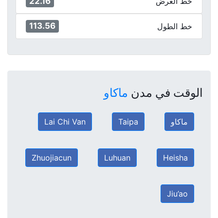
22.16
خط العرض
113.56
خط الطول
الوقت في مدن
ماكاو
ماكاو
Taipa
Lai Chi Van
Zhuojiacun
Luhuan
Heisha
Jiu’ao