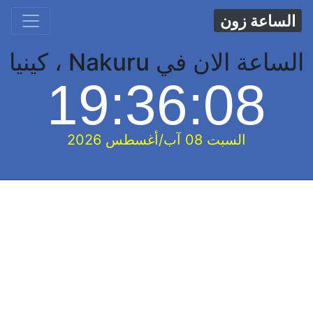
الساعة زون
الساعة الان في Nakuru ، كينيا
19:36:09
السبت 08 آب/أغسطس 2026