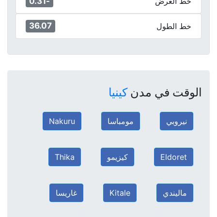
-0.31
خط العرض
36.07
خط الطول
الوقت في مدن
كينيا
نيروبي
مومباسا
Nakuru
Eldoret
كيزيمو
Thika
ماليندي
Kitale
غاريسا