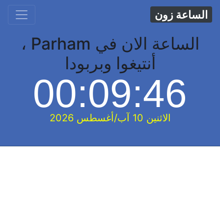
الساعة زون
الساعة الان في Parham ،
أنتيغوا وبربودا
00:09:46
الاثنين 10 آب/أغسطس 2026