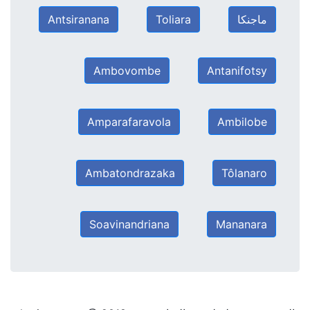
ماجنكا
Toliara
Antsiranana
Ambovombe
Antanifotsy
Amparafaravola
Ambilobe
Ambatondrazaka
Tôlanaro
Soavinandriana
Mananara