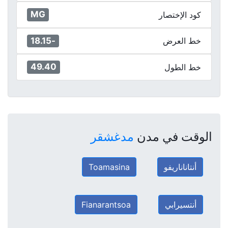
MG
كود الإختصار
-18.15
خط العرض
49.40
خط الطول
الوقت في مدن
مدغشقر
أنتاناناريفو
Toamasina
أنتسيرابي
Fianarantsoa