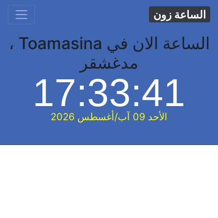
الساعة زون
الساعة الان في Toamasina ،
مدغشقر
17:33:42
الأحد 09 آب/أغسطس 2026