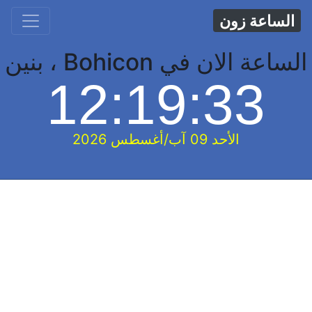
الساعة زون
الساعة الان في Bohicon ، بنين
12:19:34
الأحد 09 آب/أغسطس 2026