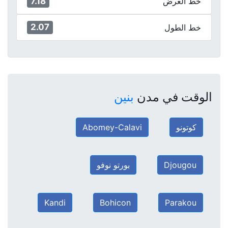
7.18
خط العرض
2.07
خط الطول
الوقت في مدن
بنين
كوتونو
Abomey-Calavi
Djougou
بورتو نوفو
Kandi
Bohicon
Parakou