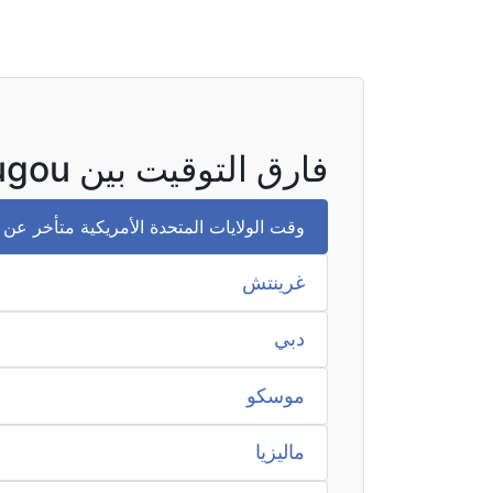
فارق التوقيت بين Djougou والمناطق الأخرى
وقت الولايات المتحدة الأمريكية متأخر عن وقت Djougou بمقدار
غرينتش
دبي
موسكو
ماليزيا