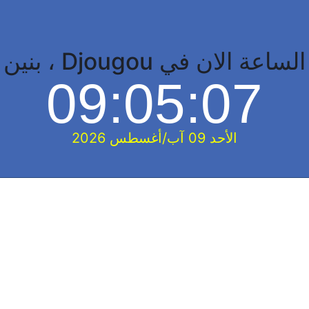
الساعة الان في Djougou ، بنين
09:05:08
الأحد 09 آب/أغسطس 2026