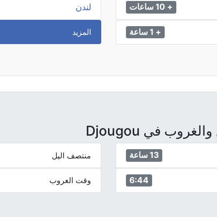
لندن
+ 10 ساعات
المزيد
+ 1 ساعة
روب في Djougou
13 ساعة
منتصف اليل
6:44
وقت الغروب