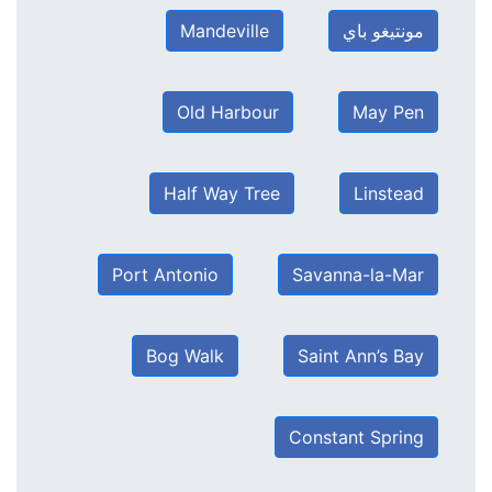
مونتيغو باي
Mandeville
Old Harbour
May Pen
Half Way Tree
Linstead
Port Antonio
Savanna-la-Mar
Bog Walk
Saint Ann’s Bay
Constant Spring