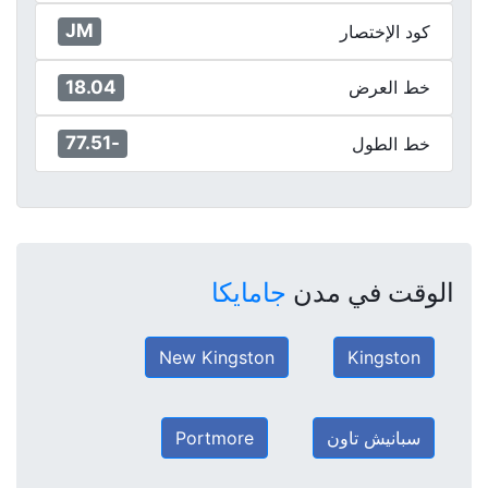
JM
كود الإختصار
18.04
خط العرض
-77.51
خط الطول
الوقت في مدن
جامايكا
New Kingston
Kingston
سبانيش تاون
Portmore