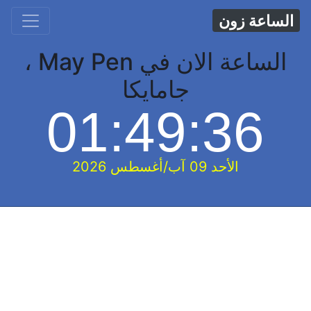
الساعة زون
الساعة الان في May Pen ،
جامايكا
01:49:37
الأحد 09 آب/أغسطس 2026