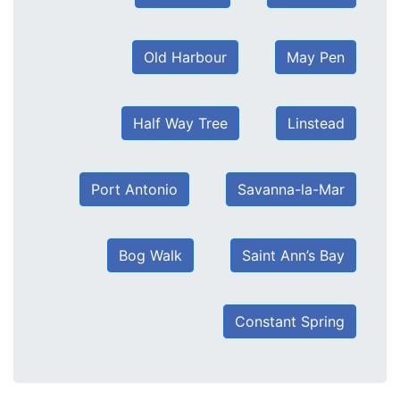
Old Harbour
May Pen
Half Way Tree
Linstead
Port Antonio
Savanna-la-Mar
Bog Walk
Saint Ann’s Bay
Constant Spring