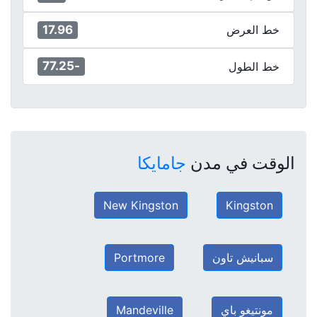
17.96
خط العرض
-77.25
خط الطول
الوقت في مدن
جامايكا
New Kingston
Kingston
سبانيش تاون
Portmore
مونتيغو باي
Mandeville