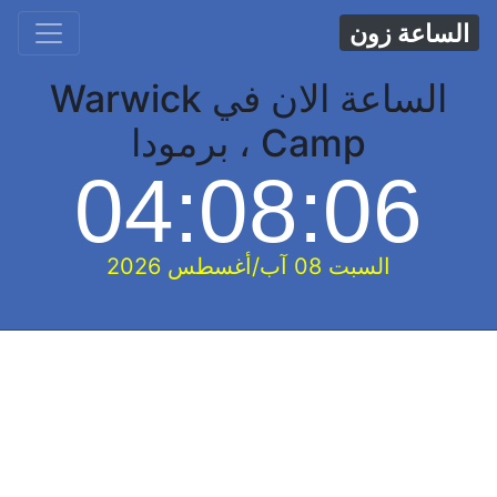
الساعة زون
الساعة الان في Warwick
Camp ، برمودا
04:08:07
السبت 08 آب/أغسطس 2026