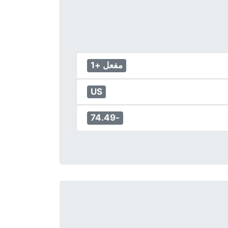
مفعل +1
US
-74.49