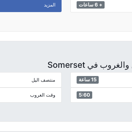
المزيد
+ 6 ساعات
وب في Somerset
15 ساعة
منتصف اليل
5:60
وقت الغروب