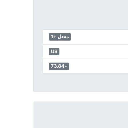
مفعل +1
US
-73.84