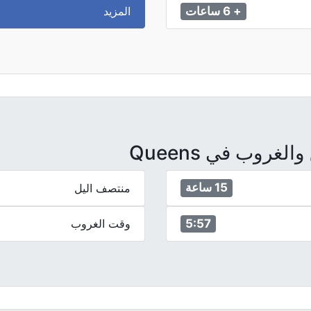
المزيد
+ 6 ساعات
روب في Queens
15 ساعة
منتصف اليل
5:57
وقت الغروب