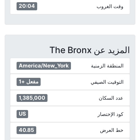
20:04
وقت الغروب
المزيد عن The Bronx
America/New_York
المنطقة الزمنية
مفعل +1
التوقيت الصيفي
1,385,000
عدد السكان
US
كود الإختصار
40.85
خط العرض