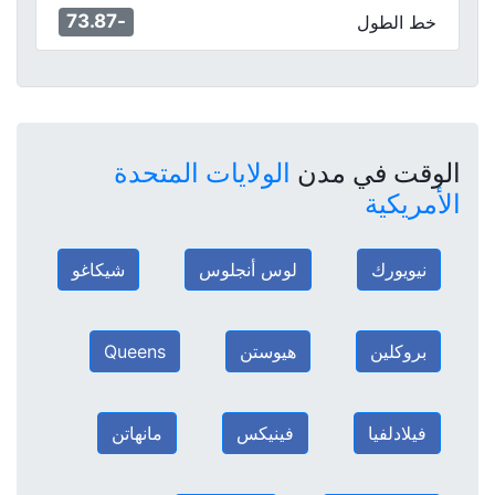
-73.87
خط الطول
الوقت في مدن
الولايات المتحدة
الأمريكية
نيويورك
لوس أنجلوس
شيكاغو
بروكلين
هيوستن
Queens
فيلادلفيا
فينيكس
مانهاتن