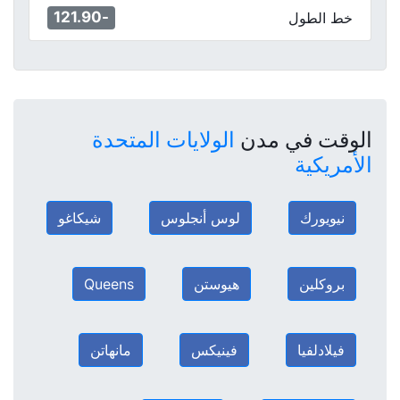
-121.90
خط الطول
الوقت في مدن
الولايات المتحدة
الأمريكية
نيويورك
لوس أنجلوس
شيكاغو
بروكلين
هيوستن
Queens
فيلادلفيا
فينيكس
مانهاتن