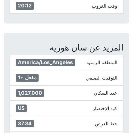
20:12
وقت الغروب
المزيد عن سان هوزيه
America/Los_Angeles
المنطقة الزمنية
مفعل +1
التوقيت الصيفي
1,027,000
عدد السكان
US
كود الإختصار
37.34
خط العرض