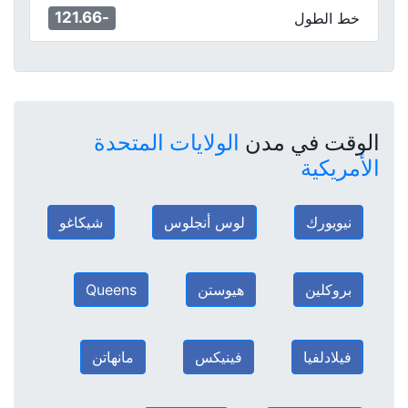
-121.66
خط الطول
الوقت في مدن
الولايات المتحدة
الأمريكية
نيويورك
لوس أنجلوس
شيكاغو
بروكلين
هيوستن
Queens
فيلادلفيا
فينيكس
مانهاتن