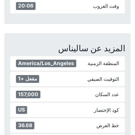
20:06
وقت الغروب
المزيد عن ساليناس
America/Los_Angeles
المنطقة الزمنية
مفعل +1
التوقيت الصيفي
157,000
عدد السكان
US
كود الإختصار
36.68
خط العرض